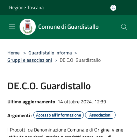
Salta al contenuto principale
Regione Toscana
Comune di Guardistallo
Home
>
Guardistallo informa
>
Gruppi e associazioni
>
DE.C.O. Guardistallo
DE.C.O. Guardistallo
Ultimo aggiornamento
: 14 ottobre 2024, 12:39
Argomenti
:
Accesso all'informazione
Associazioni
I Prodotti de Denominazione Comunale di Origine, viene
istituita per dareil merito a prodotti,sagre, ecc.... di