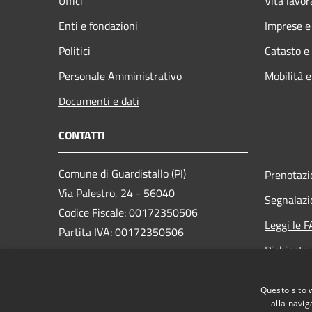
Uffici
Vita lavor
Enti e fondazioni
Imprese 
Politici
Catasto e
Personale Amministrativo
Mobilità e
Documenti e dati
CONTATTI
Comune di Guardistallo (PI)
Prenotaz
Via Palestro, 24 - 56040
Segnalazi
Codice Fiscale: 00172350506
Leggi le 
Partita IVA: 00172350506
Richiesta
PEC:
comune.guardistallo@postacert.toscana.it
Questo sito 
Centralino Unico: +39 0586 651511
alla navig