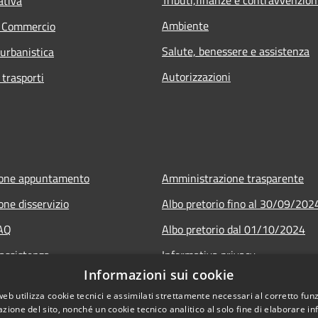
ativa
Ambiente
e Commercio
Salute, benessere e assistenza
 urbanistica
Autorizzazioni
 trasporti
ione appuntamento
Amministrazione trasparente
one disservizio
Albo pretorio fino al 30/09/202
FAQ
Albo pretorio dal 01/10/2024
 assistenza
Informativa privacy
Informazioni sui cookie
Note legali
web utilizza cookie tecnici e assimilati strettamente necessari al corretto fu
Dichiarazione di accessibilità
azione del sito, nonché un cookie tecnico analitico al solo fine di elaborare i