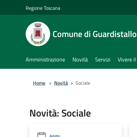
Salta al contenuto principale
Regione Toscana
Comune di Guardistallo
Amministrazione
Novità
Servizi
Vivere 
Home
>
Novità
>
Sociale
Novità: Sociale
AVVISI