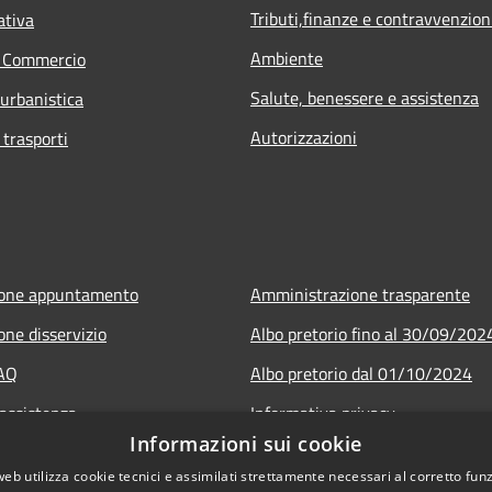
Tributi,finanze e contravvenzion
ativa
Ambiente
e Commercio
Salute, benessere e assistenza
 urbanistica
Autorizzazioni
 trasporti
ione appuntamento
Amministrazione trasparente
one disservizio
Albo pretorio fino al 30/09/202
FAQ
Albo pretorio dal 01/10/2024
 assistenza
Informativa privacy
Informazioni sui cookie
Note legali
web utilizza cookie tecnici e assimilati strettamente necessari al corretto fu
Dichiarazione di accessibilità