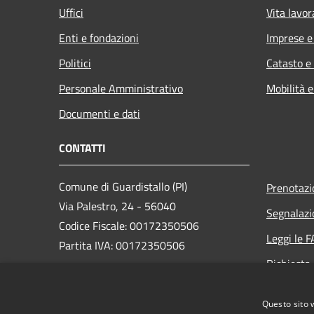
Uffici
Vita lavor
Enti e fondazioni
Imprese 
Politici
Catasto e
Personale Amministrativo
Mobilità e
Documenti e dati
CONTATTI
Comune di Guardistallo (PI)
Prenotaz
Via Palestro, 24 - 56040
Segnalazi
Codice Fiscale: 00172350506
Leggi le 
Partita IVA: 00172350506
Richiesta
PEC:
comune.guardistallo@postacert.toscana.it
Questo sito 