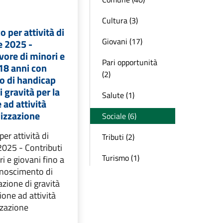
Cultura (3)
 per attività di
Giovani (17)
e 2025 -
vore di minori e
Pari opportunità
 18 anni con
(2)
o di handicap
i gravità per la
Salute (1)
 ad attività
lizzazione
Sociale (6)
er attività di
Tributi (2)
2025 - Contributi
Turismo (1)
i e giovani fino a
onoscimento di
azione di gravità
ione ad attività
zzazione