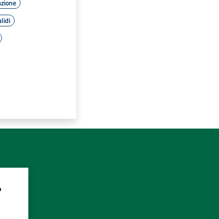
azione
lidi
?