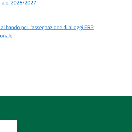
o a.e. 2026/2027
 al bando per l'assegnazione di alloggi ERP
ionale