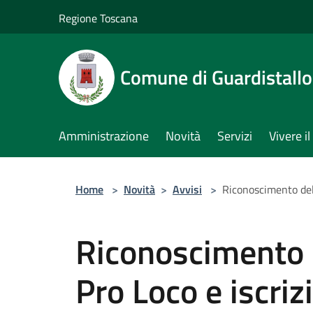
Salta al contenuto principale
Regione Toscana
Comune di Guardistallo
Amministrazione
Novità
Servizi
Vivere 
Home
>
Novità
>
Avvisi
>
Riconoscimento dell
Riconoscimento d
Pro Loco e iscriz