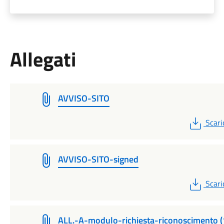
Allegati
AVVISO-SITO
PDF
Scari
AVVISO-SITO-signed
PDF
Scari
ALL.-A-modulo-richiesta-riconoscimento (