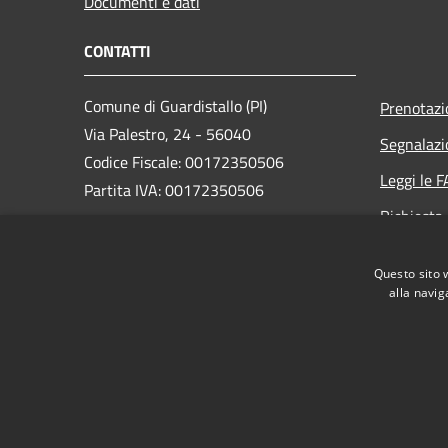
Documenti e dati
CONTATTI
Comune di Guardistallo (PI)
Prenotaz
Via Palestro, 24 - 56040
Segnalazi
Codice Fiscale: 00172350506
Leggi le 
Partita IVA: 00172350506
Richiesta
PEC:
comune.guardistallo@postacert.toscana.it
Questo sito 
Centralino Unico: +39 0586 651511
alla navig
RSS
Accessibilità
Privacy
Cookie
Mappa de