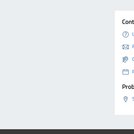
Cont
Prob