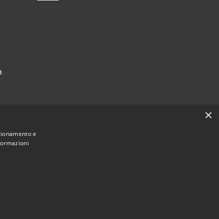
4
×
nzionamento e
nformazioni
Municipium
Accesso redazione
ardistallo • Powered by
•