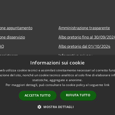
ione appuntamento
Amministrazione trasparente
one disservizio
Albo pretorio fino al 30/09/202
FAQ
Albo pretorio dal 01/10/2024
 assistenza
Informativa privacy
Informazioni sui cookie
Note legali
web utilizza cookie tecnici e assimilati strettamente necessari al corretto fu
Dichiarazione di accessibilità
azione del sito, nonché un cookie tecnico analitico al solo fine di elaborare i
statistiche, aggregate e anonime.
Per maggiori dettagli, può consultare la cookie policy al seguente
link
RIFIUTA TUTTO
ACCETTA TUTTO
l sito
Copyright © 2026 • Comune di Gu
MOSTRA DETTAGLI